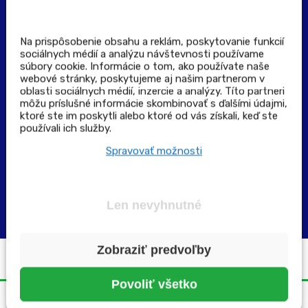
Stiahnuť aplikáciu
Kontakt
Na prispôsobenie obsahu a reklám, poskytovanie funkcií
sociálnych médií a analýzu návštevnosti používame
súbory cookie. Informácie o tom, ako používate naše
Výdajné a odberné miesta
webové stránky, poskytujeme aj našim partnerom v
oblasti sociálnych médií, inzercie a analýzy. Títo partneri
môžu príslušné informácie skombinovať s ďalšími údajmi,
Zoznam lekární pre rezerváciu PLUS eReceptu
ktoré ste im poskytli alebo ktoré od vás získali, keď ste
používali ich služby.
Garancia bezpečného nákupu
Spravovať možnosti
Len nevyhnutné
Zobraziť predvoľby
Všetky práva vyhradené ©2025 | pluslekaren.sk
Povoliť všetko
Domov
Menu
Rezervácia
Karta
Účet