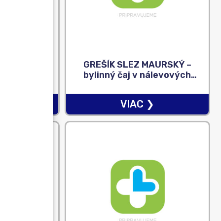
KOENZÝM
GREŠÍK SLEZ MAURSKÝ –
IMAL – cps
bylinný čaj v nálevových
ie) 60+60
vreckách 30×1,5 g (45 g)
)
❯
VIAC ❯