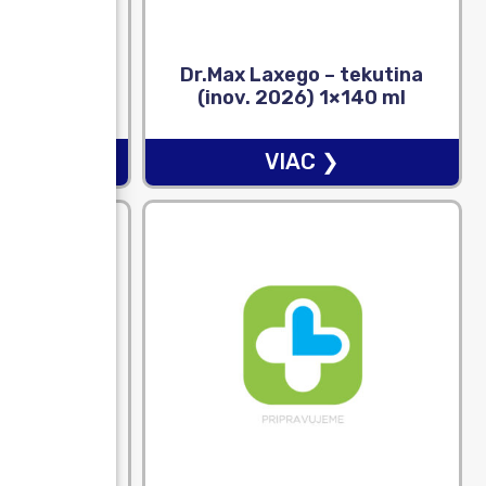
Flex 7,8×10
Dr.Max Laxego – tekutina
é krytie s
(inov. 2026) 1×140 ml
om, oválne
s
❯
VIAC ❯