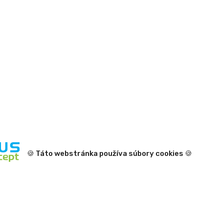
EDENPharma OMEGA 3
Metabolica Trip
FORTE – cps (rybí olej s
mol 1×60
EPA a DHA) 60+10
zadarmo (70 ks)
VIAC ❯
VIAC 
🍪 Táto webstránka používa súbory cookies 🍪