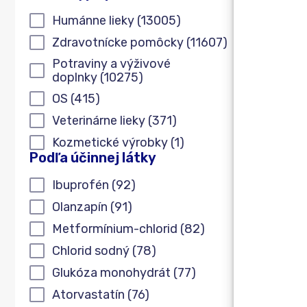
Podľa typu produktu
Humánne lieky
(13005)
Zdravotnícke pomôcky
(11607)
‌Potraviny a výživové
doplnky
(10275)
OS
(415)
Veterinárne lieky
(371)
Kozmetické výrobky
(1)
Podľa účinnej látky
Podľa účinnej látky
Ibuprofén
(92)
Olanzapín
(91)
Metformínium-chlorid
(82)
Chlorid sodný
(78)
Glukóza monohydrát
(77)
Atorvastatín
(76)