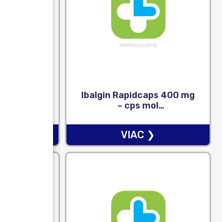
 Fresh
Ibalgin Rapidcaps 400 mg
et Wipes –
– cps mol
y 1×15 ks
(blis.PVC/PVDC/Al) 1×50
ks
❯
VIAC ❯