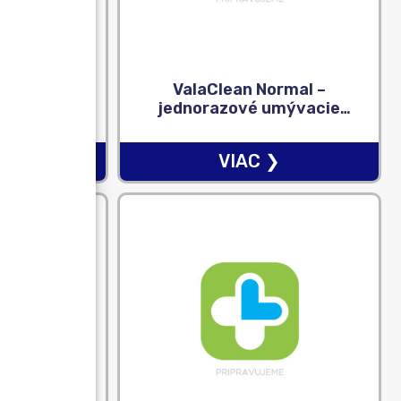
lex – cps
ValaClean Normal –
 ks
jednorazové umývacie
vrecká (22 x15 cm) 1×50 ks
❯
VIAC ❯