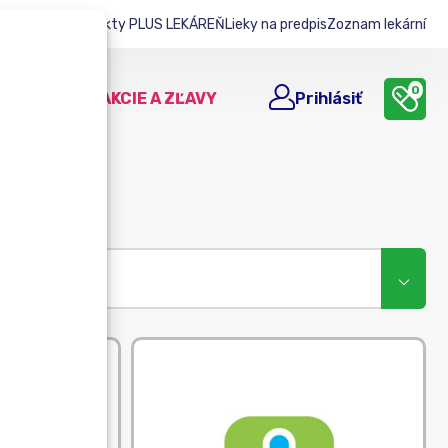
nline leták
Produkty PLUS LEKÁREŇ
Lieky na predpis
Zoznam lekární
0
E V LEKÁRNI
AKCIE A ZĽAVY
Prihlásiť