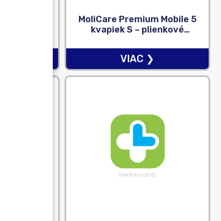
bylinný čaj
MoliCare Premium Mobile 5
vreckách
kvapiek S – plienkové
45 g)
nohavičky naťahovacie,
zelené, obvod 60 – 90 cm,
❯
VIAC ❯
1×14 ks