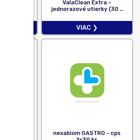
r Post-Op
ValaClean Extra –
exibilné
jednorazové utierky (30 x
rurgické
33 cm) 1×50 ks
 1×10 ks
❯
VIAC ❯
g – cps dur
nexabiom GASTRO – cps
/Al) 1×20
1×30 ks