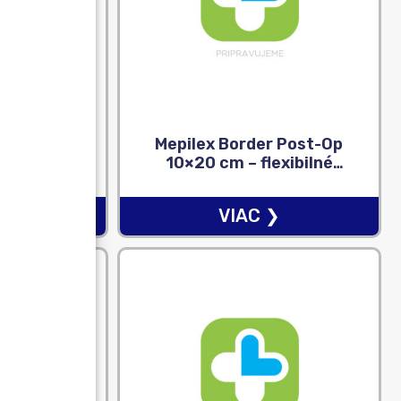
um Vital+
Mepilex Border Post-Op
0 ks
10×20 cm – flexibilné
absorpčné chirurgické
krytie na rany 1×10 ks
❯
VIAC ❯