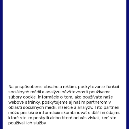
(Po - Pia: 8:00 - 16:00)
Dôležité odkazy
Prevádzkovateľ rezervačného systému
Všeobecné obchodné podmienky
Zásady spracúvania osobných údajov
Pravidlá spotrebiteľskej súťaže
Podmienky uplatnenia kupónu
Stiahnuť aplikáciu
Kontakt
Na prispôsobenie obsahu a reklám, poskytovanie funkcií
sociálnych médií a analýzu návštevnosti používame
súbory cookie. Informácie o tom, ako používate naše
Výdajné a odberné miesta
webové stránky, poskytujeme aj našim partnerom v
oblasti sociálnych médií, inzercie a analýzy. Títo partneri
môžu príslušné informácie skombinovať s ďalšími údajmi,
Zoznam lekární pre rezerváciu PLUS eReceptu
ktoré ste im poskytli alebo ktoré od vás získali, keď ste
používali ich služby.