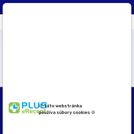
0
×
Aplikácia PLUS eRecept
STIAHNUŤ
Počet zapojených lekární
184
🍪 Táto webstránka
používa súbory cookies 🍪
erecept@pluserecept.sk
+421 918 117 927