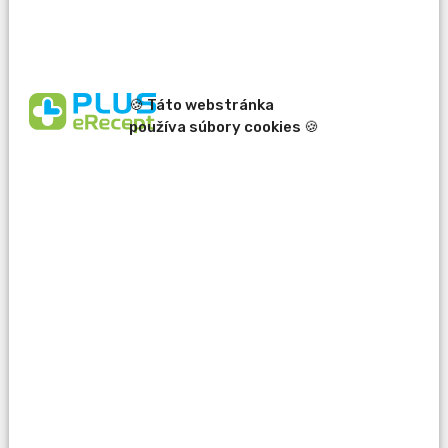
hrubého čreva.
7,49
€
13,59
€
Zobraziť všetky akcie
🍪 Táto webstránka
používa súbory cookies 🍪
Super výhody rezervácie liekov z PLUS eReceptu
Rýchla online rezervácia
Nestrácajte čas behaním po lekárňach. S PLUS
eReceptom si lieky zarezervujete pohodlne online za
necelú minútu.
Garancia dostupnosti lieku
S nami máte istotu, že liek dostanete. Cez rezervačný
systém si overíte, v ktorej lekárni majú váš liek skladom.
Presný termín a miesto vyzdvihnutia
Vždy budete presne vedieť, kedy a kde si lieky môžete
vyzdvihnúť. Lieky budú čakať na vás, nie opačne.
Odmena za rezerváciu
Využite výhody vernostného programu. S overeným PLUS
eRecept účtom na vás čakajú zľavy a akcie.