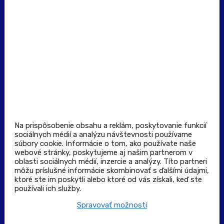
Dôležité odkazy
Prevádzkovateľ rezervačného systému
Všeobecné obchodné podmienky
Zásady spracúvania osobných údajov
Pravidlá spotrebiteľskej súťaže
Podmienky uplatnenia kupónu
Stiahnuť aplikáciu
Kontakt
Na prispôsobenie obsahu a reklám, poskytovanie funkcií
sociálnych médií a analýzu návštevnosti používame
súbory cookie. Informácie o tom, ako používate naše
Výdajné a odberné miesta
webové stránky, poskytujeme aj našim partnerom v
oblasti sociálnych médií, inzercie a analýzy. Títo partneri
môžu príslušné informácie skombinovať s ďalšími údajmi,
Zoznam lekární pre rezerváciu PLUS eReceptu
ktoré ste im poskytli alebo ktoré od vás získali, keď ste
používali ich služby.
Garancia bezpečného nákupu
Spravovať možnosti