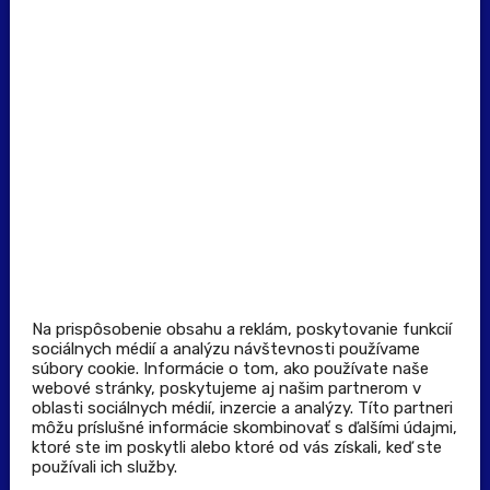
(Po - Pia: 8:00 - 16:00)
Dôležité odkazy
Prevádzkovateľ rezervačného systému
Všeobecné obchodné podmienky
Zásady spracúvania osobných údajov
Pravidlá spotrebiteľskej súťaže
Podmienky uplatnenia kupónu
Stiahnuť aplikáciu
Kontakt
Na prispôsobenie obsahu a reklám, poskytovanie funkcií
sociálnych médií a analýzu návštevnosti používame
súbory cookie. Informácie o tom, ako používate naše
Výdajné a odberné miesta
webové stránky, poskytujeme aj našim partnerom v
oblasti sociálnych médií, inzercie a analýzy. Títo partneri
môžu príslušné informácie skombinovať s ďalšími údajmi,
Zoznam lekární pre rezerváciu PLUS eReceptu
ktoré ste im poskytli alebo ktoré od vás získali, keď ste
používali ich služby.