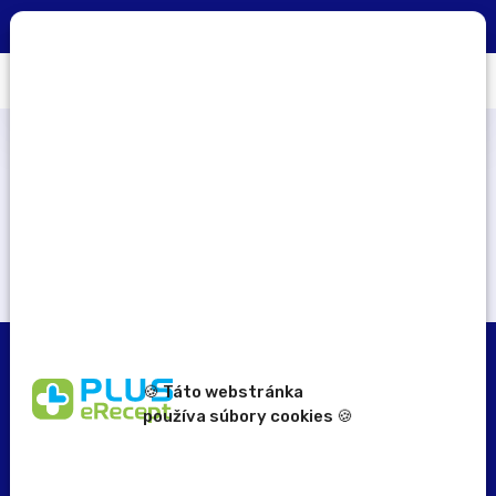
0
×
Aplikácia PLUS eRecept
STIAHNUŤ
Počet zapojených lekární
184
🍪 Táto webstránka
používa súbory cookies 🍪
erecept@pluserecept.sk
+421 918 117 927