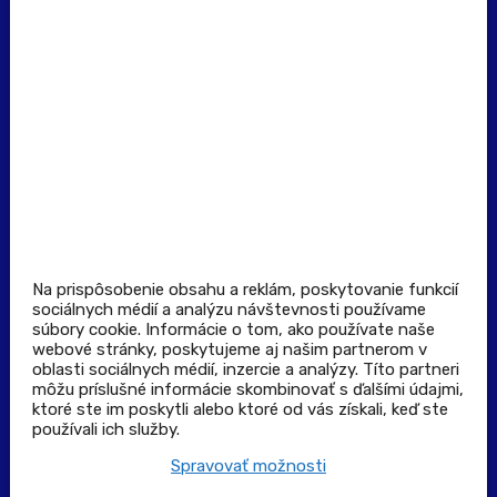
Dôležité odkazy
Prevádzkovateľ rezervačného systému
Všeobecné obchodné podmienky
Zásady spracúvania osobných údajov
Pravidlá spotrebiteľskej súťaže
Podmienky uplatnenia kupónu
Stiahnuť aplikáciu
Kontakt
Na prispôsobenie obsahu a reklám, poskytovanie funkcií
sociálnych médií a analýzu návštevnosti používame
súbory cookie. Informácie o tom, ako používate naše
Výdajné a odberné miesta
webové stránky, poskytujeme aj našim partnerom v
oblasti sociálnych médií, inzercie a analýzy. Títo partneri
môžu príslušné informácie skombinovať s ďalšími údajmi,
Zoznam lekární pre rezerváciu PLUS eReceptu
ktoré ste im poskytli alebo ktoré od vás získali, keď ste
používali ich služby.
Garancia bezpečného nákupu
Spravovať možnosti