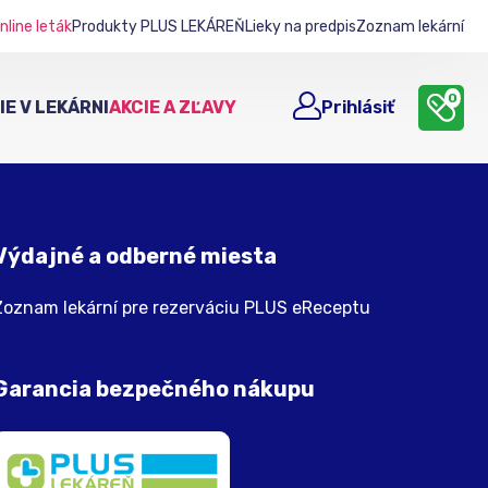
nline leták
Produkty PLUS LEKÁREŇ
Lieky na predpis
Zoznam lekární
0
E V LEKÁRNI
AKCIE A ZĽAVY
Prihlásiť
Výdajné a odberné miesta
Zoznam lekární pre rezerváciu PLUS eReceptu
Garancia bezpečného nákupu