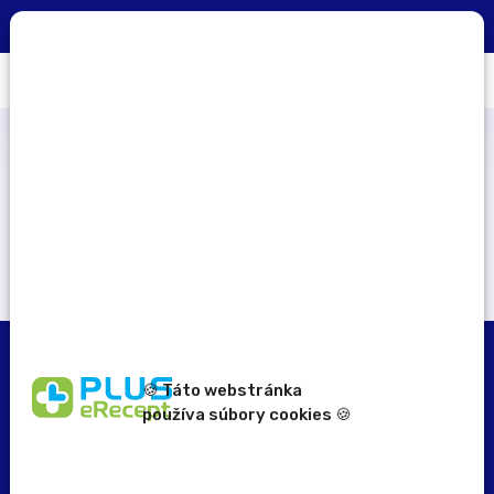
0
×
Aplikácia PLUS eRecept
STIAHNUŤ
Počet zapojených lekární
184
🍪 Táto webstránka
používa súbory cookies 🍪
erecept@pluserecept.sk
+421 918 117 927