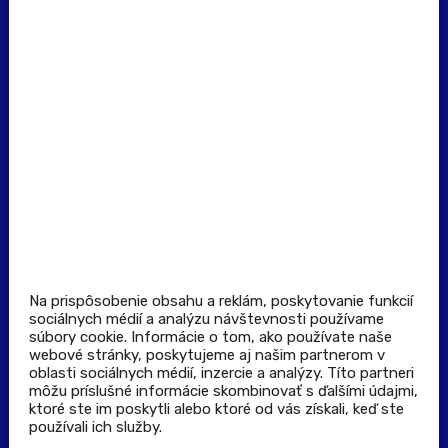
(Po - Pia: 8:00 - 16:00)
Dôležité odkazy
Prevádzkovateľ rezervačného systému
Všeobecné obchodné podmienky
Zásady spracúvania osobných údajov
Pravidlá spotrebiteľskej súťaže
Podmienky uplatnenia kupónu
Stiahnuť aplikáciu
Kontakt
Na prispôsobenie obsahu a reklám, poskytovanie funkcií
sociálnych médií a analýzu návštevnosti používame
súbory cookie. Informácie o tom, ako používate naše
Výdajné a odberné miesta
webové stránky, poskytujeme aj našim partnerom v
oblasti sociálnych médií, inzercie a analýzy. Títo partneri
môžu príslušné informácie skombinovať s ďalšími údajmi,
Zoznam lekární pre rezerváciu PLUS eReceptu
ktoré ste im poskytli alebo ktoré od vás získali, keď ste
používali ich služby.