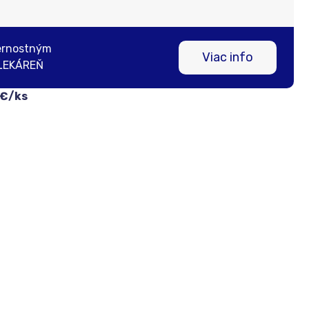
ernostným
Viac info
LEKÁREŇ
 €/ks