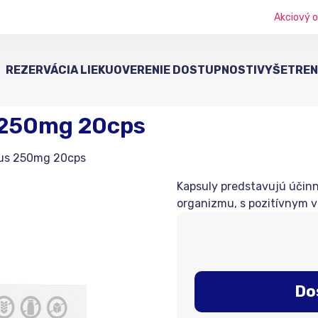
Akciový o
REZERVÁCIA LIEKU
OVERENIE DOSTUPNOSTI
VYŠETRENI
 250mg 20cps
us 250mg 20cps
Kapsuly predstavujú účinné
organizmu, s pozitívnym v
Do