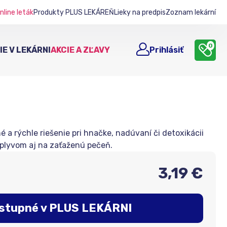
nline leták
Produkty PLUS LEKÁREŇ
Lieky na predpis
Zoznam lekární
0
E V LEKÁRNI
AKCIE A ZĽAVY
Prihlásiť
 a rýchle riešenie pri hnačke, nadúvaní či detoxikácii
plyvom aj na zaťaženú pečeň.
3,19 €
stupné v PLUS LEKÁRNI