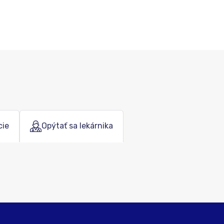
cie
Opýtať sa lekárnika