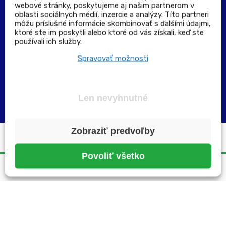
Výdajné a odberné miesta
webové stránky, poskytujeme aj našim partnerom v
oblasti sociálnych médií, inzercie a analýzy. Títo partneri
môžu príslušné informácie skombinovať s ďalšími údajmi,
Zoznam lekární pre rezerváciu PLUS eReceptu
ktoré ste im poskytli alebo ktoré od vás získali, keď ste
používali ich služby.
Garancia bezpečného nákupu
Spravovať možnosti
Len nevyhnutné
Zobraziť predvoľby
Všetky práva vyhradené ©2025 | pluslekaren.sk
Povoliť všetko
Domov
Menu
Rezervácia
Karta
Účet