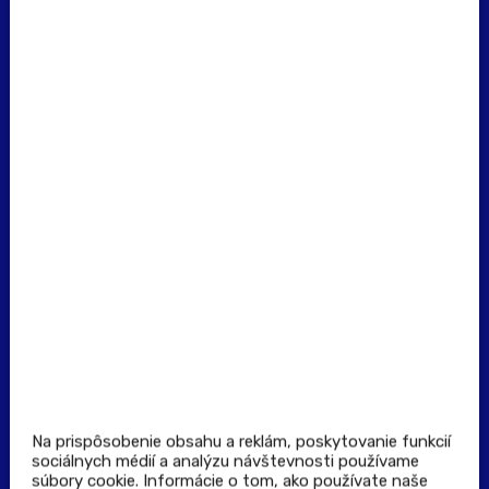
erecept@pluserecept.sk
+421 918 117 927
(Po - Pia: 8:00 - 16:00)
Dôležité odkazy
Prevádzkovateľ rezervačného systému
Všeobecné obchodné podmienky
Zásady spracúvania osobných údajov
Pravidlá spotrebiteľskej súťaže
Podmienky uplatnenia kupónu
Stiahnuť aplikáciu
Kontakt
Na prispôsobenie obsahu a reklám, poskytovanie funkcií
sociálnych médií a analýzu návštevnosti používame
súbory cookie. Informácie o tom, ako používate naše