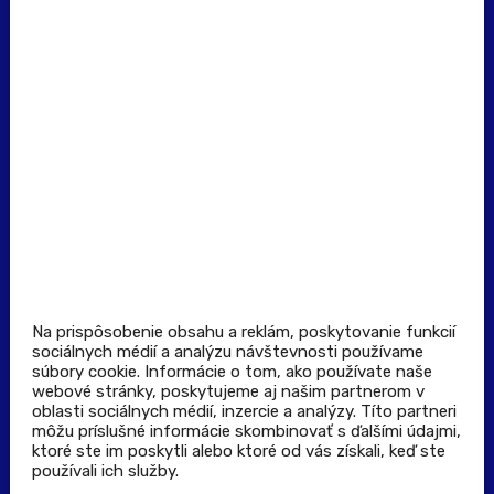
(Po - Pia: 8:00 - 16:00)
Dôležité odkazy
Prevádzkovateľ rezervačného systému
Všeobecné obchodné podmienky
Zásady spracúvania osobných údajov
Pravidlá spotrebiteľskej súťaže
Podmienky uplatnenia kupónu
Stiahnuť aplikáciu
Kontakt
Na prispôsobenie obsahu a reklám, poskytovanie funkcií
sociálnych médií a analýzu návštevnosti používame
súbory cookie. Informácie o tom, ako používate naše
Výdajné a odberné miesta
webové stránky, poskytujeme aj našim partnerom v
oblasti sociálnych médií, inzercie a analýzy. Títo partneri
môžu príslušné informácie skombinovať s ďalšími údajmi,
Zoznam lekární pre rezerváciu PLUS eReceptu
ktoré ste im poskytli alebo ktoré od vás získali, keď ste
používali ich služby.