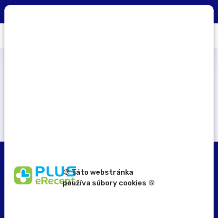
0
×
Aplikácia PLUS eRecept
STIAHNUŤ
Počet zapojených lekární
184
🍪 Táto webstránka
používa súbory cookies 🍪
erecept@pluserecept.sk
+421 918 117 927