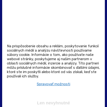
Dôležité odkazy
Prevádzkovateľ rezervačného systému
Všeobecné obchodné podmienky
Zásady spracúvania osobných údajov
Pravidlá spotrebiteľskej súťaže
Podmienky uplatnenia kupónu
Stiahnuť aplikáciu
Kontakt
Na prispôsobenie obsahu a reklám, poskytovanie funkcií
sociálnych médií a analýzu návštevnosti používame
súbory cookie. Informácie o tom, ako používate naše
Výdajné a odberné miesta
webové stránky, poskytujeme aj našim partnerom v
oblasti sociálnych médií, inzercie a analýzy. Títo partneri
môžu príslušné informácie skombinovať s ďalšími údajmi,
Zoznam lekární pre rezerváciu PLUS eReceptu
ktoré ste im poskytli alebo ktoré od vás získali, keď ste
používali ich služby.
Garancia bezpečného nákupu
Spravovať možnosti
Len nevyhnutné