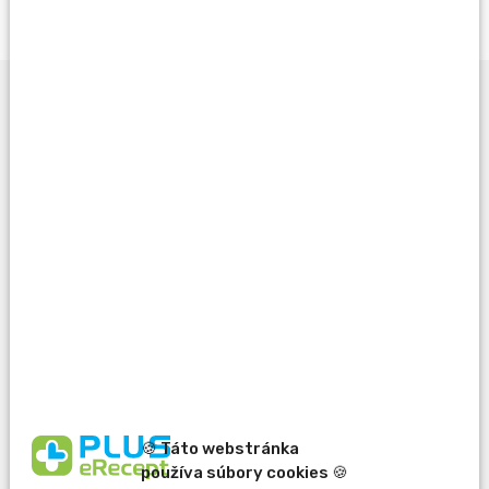
Opýtať sa lekárnika
Potrebujete pomôcť
pri výbere?
🍪 Táto webstránka
používa súbory cookies 🍪
erecept@pluserecept.sk