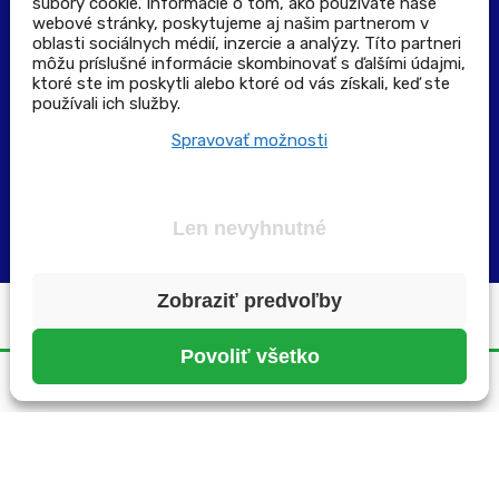
súbory cookie. Informácie o tom, ako používate naše
Výdajné a odberné miesta
webové stránky, poskytujeme aj našim partnerom v
oblasti sociálnych médií, inzercie a analýzy. Títo partneri
môžu príslušné informácie skombinovať s ďalšími údajmi,
Zoznam lekární pre rezerváciu PLUS eReceptu
ktoré ste im poskytli alebo ktoré od vás získali, keď ste
používali ich služby.
Garancia bezpečného nákupu
Spravovať možnosti
Len nevyhnutné
Zobraziť predvoľby
Všetky práva vyhradené ©2025 | pluslekaren.sk
Povoliť všetko
Domov
Menu
Rezervácia
Karta
Účet