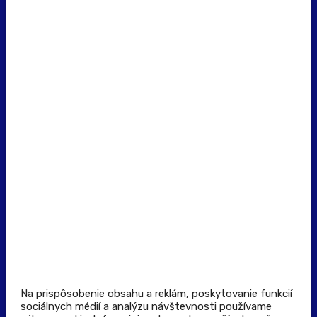
erecept@pluserecept.sk
+421 918 117 927
(Po - Pia: 8:00 - 16:00)
Dôležité odkazy
Prevádzkovateľ rezervačného systému
Všeobecné obchodné podmienky
Zásady spracúvania osobných údajov
Pravidlá spotrebiteľskej súťaže
Podmienky uplatnenia kupónu
Stiahnuť aplikáciu
Kontakt
Na prispôsobenie obsahu a reklám, poskytovanie funkcií
sociálnych médií a analýzu návštevnosti používame