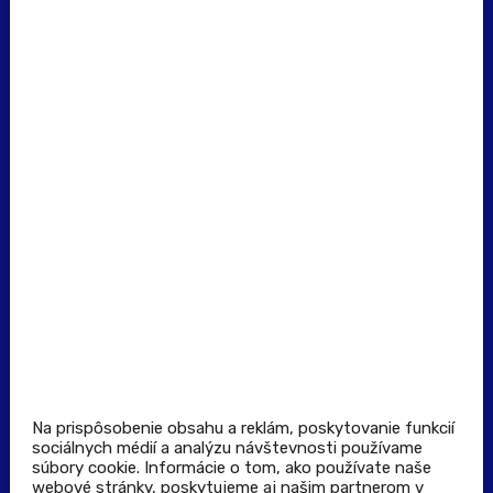
erecept@pluserecept.sk
+421 918 117 927
(Po - Pia: 8:00 - 16:00)
Dôležité odkazy
Prevádzkovateľ rezervačného systému
Všeobecné obchodné podmienky
Zásady spracúvania osobných údajov
Pravidlá spotrebiteľskej súťaže
Podmienky uplatnenia kupónu
Stiahnuť aplikáciu
Kontakt
Na prispôsobenie obsahu a reklám, poskytovanie funkcií
sociálnych médií a analýzu návštevnosti používame
súbory cookie. Informácie o tom, ako používate naše
Výdajné a odberné miesta
webové stránky, poskytujeme aj našim partnerom v