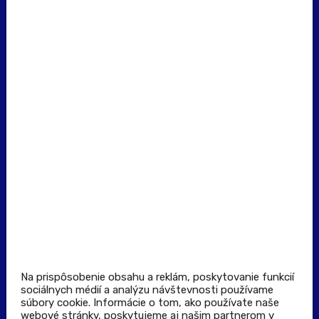
erecept@pluserecept.sk
+421 918 117 927
(Po - Pia: 8:00 - 16:00)
Dôležité odkazy
Prevádzkovateľ rezervačného systému
Všeobecné obchodné podmienky
Zásady spracúvania osobných údajov
Pravidlá spotrebiteľskej súťaže
Podmienky uplatnenia kupónu
Stiahnuť aplikáciu
Kontakt
Na prispôsobenie obsahu a reklám, poskytovanie funkcií
sociálnych médií a analýzu návštevnosti používame
súbory cookie. Informácie o tom, ako používate naše
Výdajné a odberné miesta
webové stránky, poskytujeme aj našim partnerom v