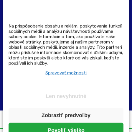
Pravidlá spotrebiteľskej súťaže
Podmienky uplatnenia kupónu
Stiahnuť aplikáciu
Kontakt
Na prispôsobenie obsahu a reklám, poskytovanie funkcií
sociálnych médií a analýzu návštevnosti používame
súbory cookie. Informácie o tom, ako používate naše
Výdajné a odberné miesta
webové stránky, poskytujeme aj našim partnerom v
oblasti sociálnych médií, inzercie a analýzy. Títo partneri
môžu príslušné informácie skombinovať s ďalšími údajmi,
Zoznam lekární pre rezerváciu PLUS eReceptu
ktoré ste im poskytli alebo ktoré od vás získali, keď ste
používali ich služby.
Garancia bezpečného nákupu
Spravovať možnosti
Len nevyhnutné
Zobraziť predvoľby
Všetky práva vyhradené ©2025 | pluslekaren.sk
Povoliť všetko