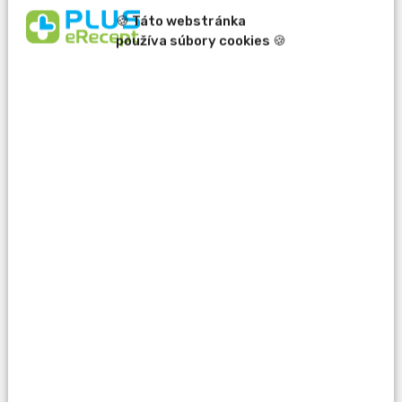
🍪 Táto webstránka
používa súbory cookies 🍪
erecept@pluserecept.sk
+421 918 807 772
Váš e-mail:
Otázka:
Popis problému: