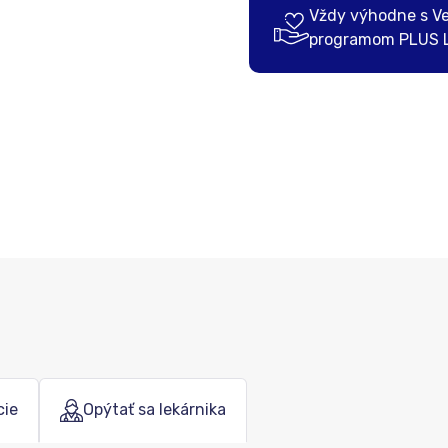
Vždy výhodne s V
programom PLUS 
cie
Opýtať sa lekárnika