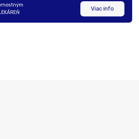
ernostným
Viac info
LEKÁREŇ