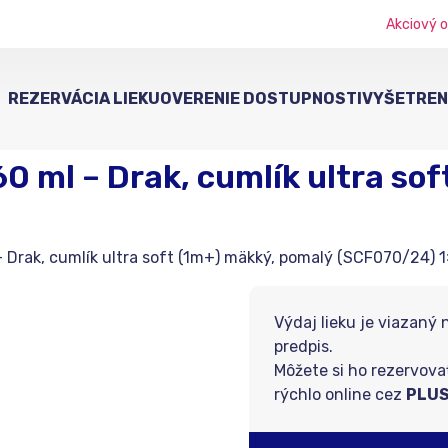
Akciový o
REZERVÁCIA LIEKU
OVERENIE DOSTUPNOSTI
VYŠETRENI
 ml – Drak, cumlík ultra sof
Drak, cumlík ultra soft (1m+) mäkký, pomalý (SCF070/24) 1
Výdaj lieku je viazaný 
predpis.
Môžete si ho rezervova
rýchlo online cez
PLUS