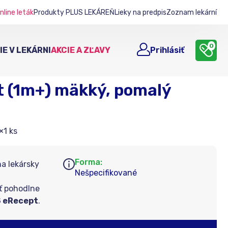
nline leták
Produkty PLUS LEKÁREŇ
Lieky na predpis
Zoznam lekární
0
E V LEKÁRNI
AKCIE A ZĽAVY
Prihlásiť
t (1m+) mäkký, pomalý
×1 ks
Forma:
na lekársky
Nešpecifikované
ť pohodlne
 eRecept
.