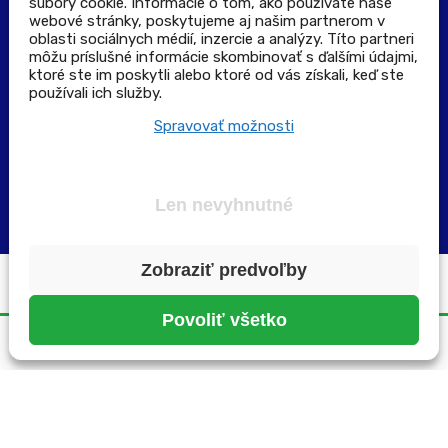
súbory cookie. Informácie o tom, ako používate naše
Výdajné a odberné miesta
webové stránky, poskytujeme aj našim partnerom v
oblasti sociálnych médií, inzercie a analýzy. Títo partneri
môžu príslušné informácie skombinovať s ďalšími údajmi,
Zoznam lekární pre rezerváciu PLUS eReceptu
ktoré ste im poskytli alebo ktoré od vás získali, keď ste
používali ich služby.
Garancia bezpečného nákupu
Spravovať možnosti
Len nevyhnutné
Zobraziť predvoľby
Všetky práva vyhradené ©2025 | pluslekaren.sk
Povoliť všetko
Domov
Menu
Rezervácia
Karta
Účet