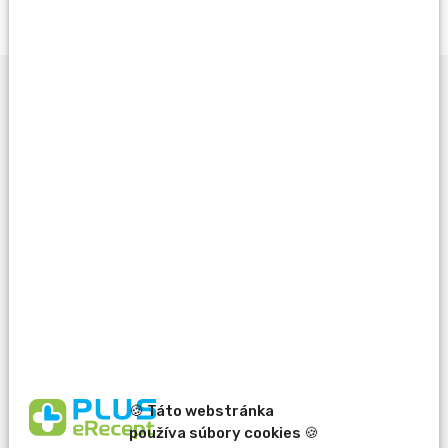
Opýtať sa lekárnika
Potrebujete pomôcť
pri výbere?
🍪 Táto webstránka
používa súbory cookies 🍪
erecept@pluserecept.sk