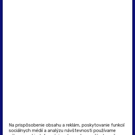
erecept@pluserecept.sk
+421 918 117 927
(Po - Pia: 8:00 - 16:00)
Dôležité odkazy
Prevádzkovateľ rezervačného systému
Všeobecné obchodné podmienky
Zásady spracúvania osobných údajov
Pravidlá spotrebiteľskej súťaže
Podmienky uplatnenia kupónu
Stiahnuť aplikáciu
Kontakt
Na prispôsobenie obsahu a reklám, poskytovanie funkcií
sociálnych médií a analýzu návštevnosti používame