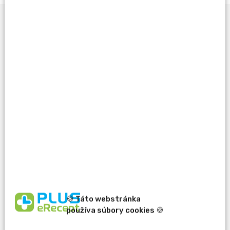
Opýtať sa lekárnika
Potrebujete pomôcť
pri výbere?
🍪 Táto webstránka
erecept@pluserecept.sk
používa súbory cookies 🍪
+421 918 807 772