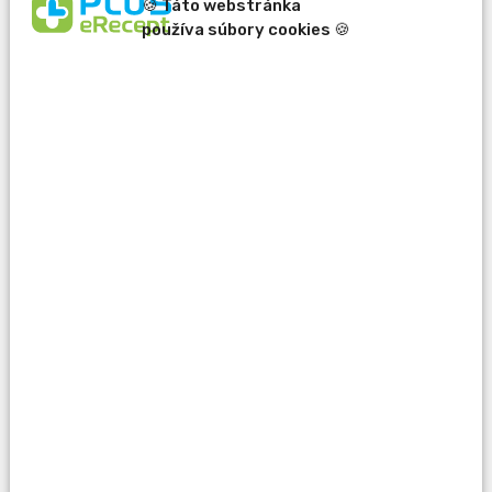
🍪 Táto webstránka
používa súbory cookies 🍪
erecept@pluserecept.sk
+421 918 807 772
Váš e-mail:
Otázka:
Popis problému: