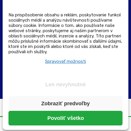
Stiahnuť aplikáciu
Kontakt
Na prispôsobenie obsahu a reklám, poskytovanie funkcií
sociálnych médií a analýzu návštevnosti používame
súbory cookie. Informácie o tom, ako používate naše
Výdajné a odberné miesta
webové stránky, poskytujeme aj našim partnerom v
oblasti sociálnych médií, inzercie a analýzy. Títo partneri
môžu príslušné informácie skombinovať s ďalšími údajmi,
Zoznam lekární pre rezerváciu PLUS eReceptu
ktoré ste im poskytli alebo ktoré od vás získali, keď ste
používali ich služby.
Garancia bezpečného nákupu
Spravovať možnosti
Len nevyhnutné
Zobraziť predvoľby
Všetky práva vyhradené ©2025 | pluslekaren.sk
Povoliť všetko
Domov
Menu
Rezervácia
Karta
Účet