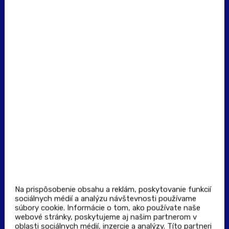
erecept@pluserecept.sk
+421 918 117 927
(Po - Pia: 8:00 - 16:00)
Dôležité odkazy
Prevádzkovateľ rezervačného systému
Všeobecné obchodné podmienky
Zásady spracúvania osobných údajov
Pravidlá spotrebiteľskej súťaže
Podmienky uplatnenia kupónu
Stiahnuť aplikáciu
Kontakt
Na prispôsobenie obsahu a reklám, poskytovanie funkcií
sociálnych médií a analýzu návštevnosti používame
súbory cookie. Informácie o tom, ako používate naše
Výdajné a odberné miesta
webové stránky, poskytujeme aj našim partnerom v
oblasti sociálnych médií, inzercie a analýzy. Títo partneri