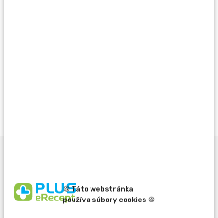
Rezervovať
Vždy výhodne s Vernostným programom PLUS
LEKÁREŇ
Viac info
Popis produktu
🍪 Táto webstránka
používa súbory cookies 🍪
Liek obsahuje očkovaciu látku určenú na ochranu žien pred