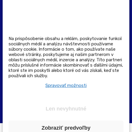
Všeobecné obchodné podmienky
Zásady spracúvania osobných údajov
Pravidlá spotrebiteľskej súťaže
Podmienky uplatnenia kupónu
Stiahnuť aplikáciu
Kontakt
Na prispôsobenie obsahu a reklám, poskytovanie funkcií
sociálnych médií a analýzu návštevnosti používame
súbory cookie. Informácie o tom, ako používate naše
Výdajné a odberné miesta
webové stránky, poskytujeme aj našim partnerom v
oblasti sociálnych médií, inzercie a analýzy. Títo partneri
môžu príslušné informácie skombinovať s ďalšími údajmi,
Zoznam lekární pre rezerváciu PLUS eReceptu
ktoré ste im poskytli alebo ktoré od vás získali, keď ste
používali ich služby.
Garancia bezpečného nákupu
Spravovať možnosti
Len nevyhnutné
Zobraziť predvoľby