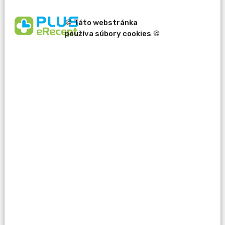
🍪 Táto webstránka
používa súbory cookies 🍪
erecept@pluserecept.sk
+421 918 807 772
Váš e-mail:
Otázka:
Popis problému: