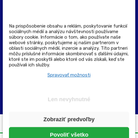
Pravidlá spotrebiteľskej súťaže
Podmienky uplatnenia kupónu
Stiahnuť aplikáciu
Kontakt
Na prispôsobenie obsahu a reklám, poskytovanie funkcií
sociálnych médií a analýzu návštevnosti používame
súbory cookie. Informácie o tom, ako používate naše
Výdajné a odberné miesta
webové stránky, poskytujeme aj našim partnerom v
oblasti sociálnych médií, inzercie a analýzy. Títo partneri
môžu príslušné informácie skombinovať s ďalšími údajmi,
Zoznam lekární pre rezerváciu PLUS eReceptu
ktoré ste im poskytli alebo ktoré od vás získali, keď ste
používali ich služby.
Garancia bezpečného nákupu
Spravovať možnosti
Len nevyhnutné
Zobraziť predvoľby
Všetky práva vyhradené ©2025 | pluslekaren.sk
Povoliť všetko