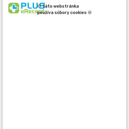
🍪 Táto webstránka
používa súbory cookies 🍪
erecept@pluserecept.sk
+421 918 807 772
Váš e-mail:
Otázka:
Popis problému: