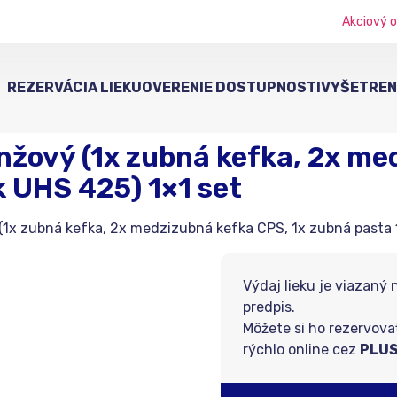
Akciový o
REZERVÁCIA LIEKU
OVERENIE DOSTUPNOSTI
VYŠETRENI
žový (1x zubná kefka, 2x me
k UHS 425) 1×1 set
1x zubná kefka, 2x medzizubná kefka CPS, 1x zubná pasta 10
Výdaj lieku je viazaný 
predpis.
Môžete si ho rezervova
rýchlo online cez
PLUS