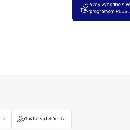
Vždy výhodne s V
programom PLUS 
cie
Opýtať sa lekárnika