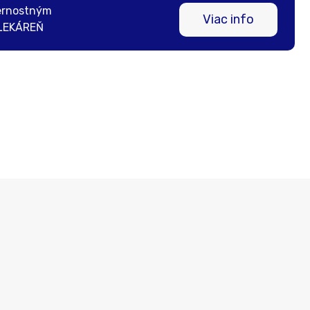
ernostným
Viac info
LEKÁREŇ