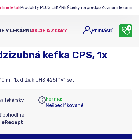
nline leták
Produkty PLUS LEKÁREŇ
Lieky na predpis
Zoznam lekární
0
E V LEKÁRNI
AKCIE A ZĽAVY
Prihlásiť
dzizubná kefka CPS, 1x
 ml, 1x držiak UHS 425) 1×1 set
Forma:
na lekársky
Nešpecifikované
ť pohodlne
 eRecept
.