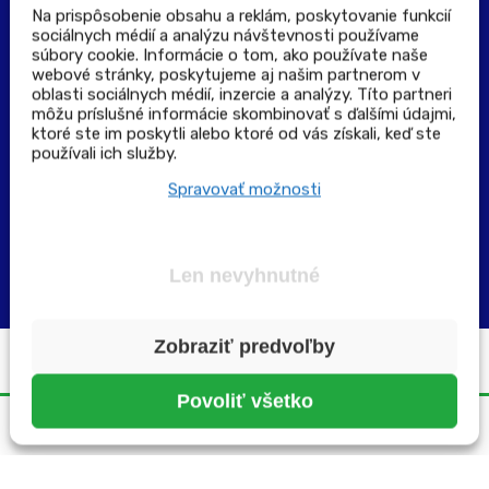
Na prispôsobenie obsahu a reklám, poskytovanie funkcií
sociálnych médií a analýzu návštevnosti používame
súbory cookie. Informácie o tom, ako používate naše
Výdajné a odberné miesta
webové stránky, poskytujeme aj našim partnerom v
oblasti sociálnych médií, inzercie a analýzy. Títo partneri
môžu príslušné informácie skombinovať s ďalšími údajmi,
Zoznam lekární pre rezerváciu PLUS eReceptu
ktoré ste im poskytli alebo ktoré od vás získali, keď ste
používali ich služby.
Garancia bezpečného nákupu
Spravovať možnosti
Len nevyhnutné
Zobraziť predvoľby
Všetky práva vyhradené ©2025 | pluslekaren.sk
Povoliť všetko
Domov
Menu
Rezervácia
Karta
Účet