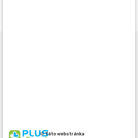
Opýtať sa lekárnika
Potrebujete pomôcť
pri výbere?
🍪 Táto webstránka