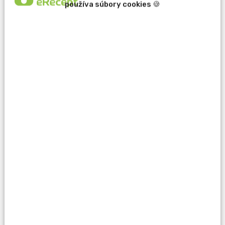
používa súbory cookies 🍪
erecept@pluserecept.sk
+421 918 807 772
Váš e-mail:
Otázka:
Popis problému: