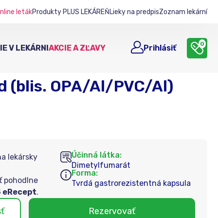
nline leták
Produkty PLUS LEKÁREŇ
Lieky na predpis
Zoznam lekární
0
E V LEKÁRNI
AKCIE A ZĽAVY
Prihlásiť
 (blis. OPA/Al/PVC/Al)
Účinná látka:
na lekársky
Dimetylfumarát
Forma:
ť pohodlne
Tvrdá gastrorezistentná kapsula
 eRecept
.
sť
Rezervovať