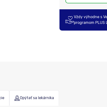
Vždy výhodne s V
programom PLUS 
cie
Opýtať sa lekárnika