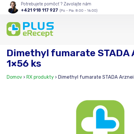
Potrebujete pomôcť ? Zavolajte nám
+421 918 117 927
(Po - Pia: 8:00 - 16:00)
Dimethyl fumarate STADA A
1×56 ks
Domov
›
RX produkty
›
Dimethyl fumarate STADA Arzneimi