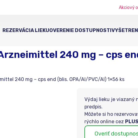
Akciový o
REZERVÁCIA LIEKU
OVERENIE DOSTUPNOSTI
VYŠETRENI
rzneimittel 240 mg – cps end
ttel 240 mg – cps end (blis. OPA/Al/PVC/Al) 1×56 ks
Výdaj lieku je viazaný 
predpis.
Môžete si ho rezervova
rýchlo online cez
PLUS
Overiť dostupno