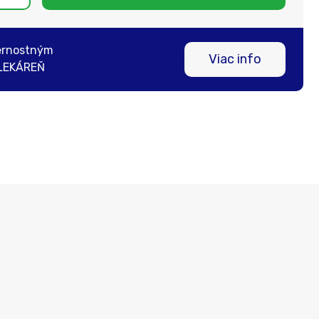
ernostným
Viac info
LEKÁREŇ