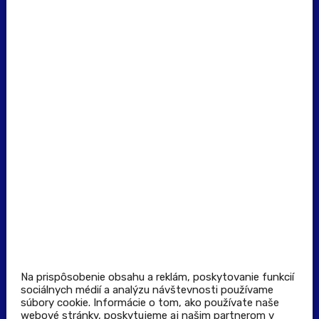
erecept@pluserecept.sk
+421 918 117 927
(Po - Pia: 8:00 - 16:00)
Dôležité odkazy
Prevádzkovateľ rezervačného systému
Všeobecné obchodné podmienky
Zásady spracúvania osobných údajov
Pravidlá spotrebiteľskej súťaže
Podmienky uplatnenia kupónu
Stiahnuť aplikáciu
Kontakt
Na prispôsobenie obsahu a reklám, poskytovanie funkcií
sociálnych médií a analýzu návštevnosti používame
súbory cookie. Informácie o tom, ako používate naše
Výdajné a odberné miesta
webové stránky, poskytujeme aj našim partnerom v