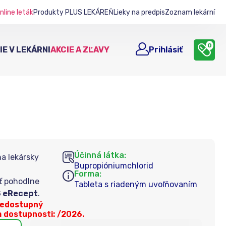
nline leták
Produkty PLUS LEKÁREŇ
Lieky na predpis
Zoznam lekární
0
E V LEKÁRNI
AKCIE A ZĽAVY
Prihlásiť
Účinná látka:
na lekársky
Bupropióniumchlorid
Forma:
ť pohodlne
Tableta s riadeným uvoľňovaním
 eRecept
.
nedostupný
 dostupnosti: /2026.