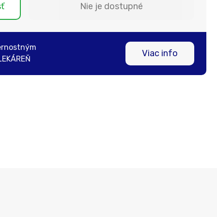
sť
Nie je dostupné
ernostným
Viac info
LEKÁREŇ