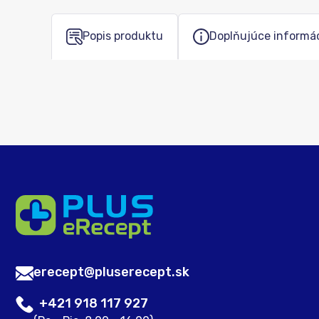
Popis produktu
Doplňujúce informá
erecept@pluserecept.sk
+421 918 117 927