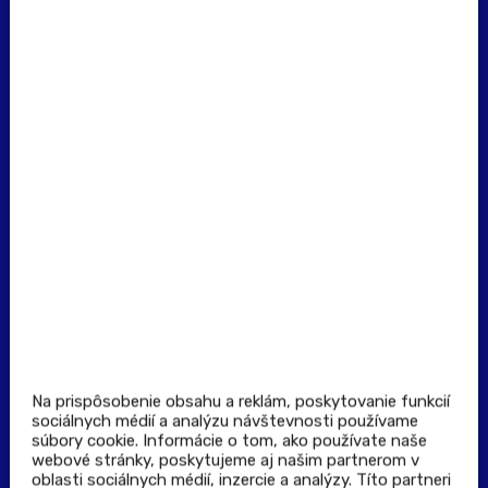
erecept@pluserecept.sk
+421 918 117 927
(Po - Pia: 8:00 - 16:00)
Dôležité odkazy
Prevádzkovateľ rezervačného systému
Všeobecné obchodné podmienky
Zásady spracúvania osobných údajov
Pravidlá spotrebiteľskej súťaže
Podmienky uplatnenia kupónu
Stiahnuť aplikáciu
Kontakt
Na prispôsobenie obsahu a reklám, poskytovanie funkcií
sociálnych médií a analýzu návštevnosti používame
súbory cookie. Informácie o tom, ako používate naše
Výdajné a odberné miesta
webové stránky, poskytujeme aj našim partnerom v
oblasti sociálnych médií, inzercie a analýzy. Títo partneri