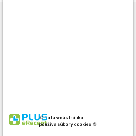
Opýtať sa lekárnika
Potrebujete pomôcť
pri výbere?
🍪 Táto webstránka
erecept@pluserecept.sk
používa súbory cookies 🍪
+421 918 807 772