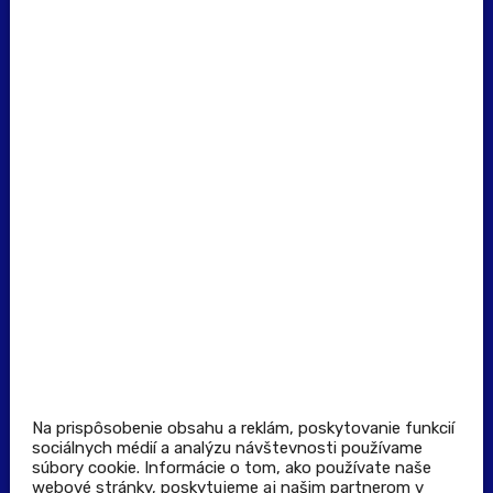
erecept@pluserecept.sk
+421 918 117 927
(Po - Pia: 8:00 - 16:00)
Dôležité odkazy
Prevádzkovateľ rezervačného systému
Všeobecné obchodné podmienky
Zásady spracúvania osobných údajov
Pravidlá spotrebiteľskej súťaže
Podmienky uplatnenia kupónu
Stiahnuť aplikáciu
Kontakt
Na prispôsobenie obsahu a reklám, poskytovanie funkcií
sociálnych médií a analýzu návštevnosti používame
súbory cookie. Informácie o tom, ako používate naše
Výdajné a odberné miesta
webové stránky, poskytujeme aj našim partnerom v