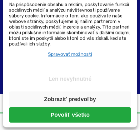
Na prispôsobenie obsahu a reklám, poskytovanie funkcií
sociálnych médií a analýzu návštevnosti používame
súbory cookie. Informácie o tom, ako používate naše
Výdajné a odberné miesta
webové stránky, poskytujeme aj našim partnerom v
oblasti sociálnych médií, inzercie a analýzy. Títo partneri
môžu príslušné informácie skombinovať s ďalšími údajmi,
Zoznam lekární pre rezerváciu PLUS eReceptu
ktoré ste im poskytli alebo ktoré od vás získali, keď ste
používali ich služby.
Garancia bezpečného nákupu
Spravovať možnosti
Len nevyhnutné
Zobraziť predvoľby
Všetky práva vyhradené ©2025 | pluslekaren.sk
Povoliť všetko
Domov
Menu
Rezervácia
Karta
Účet