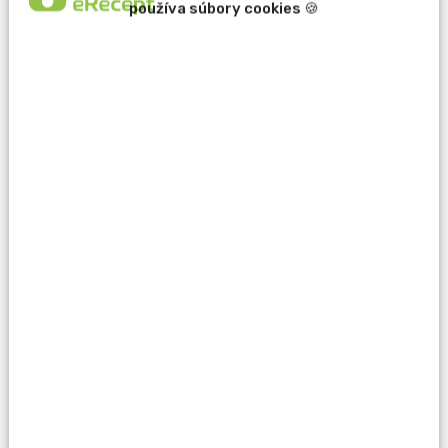
používa súbory cookies 🍪
erecept@pluserecept.sk
+421 918 807 772
Váš e-mail:
Otázka:
Popis problému: