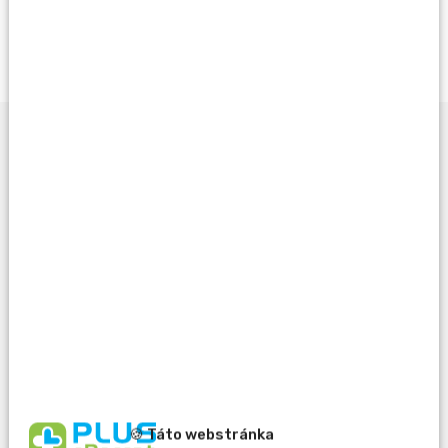
Opýtať sa lekárnika
Potrebujete pomôcť
pri výbere?
🍪 Táto webstránka