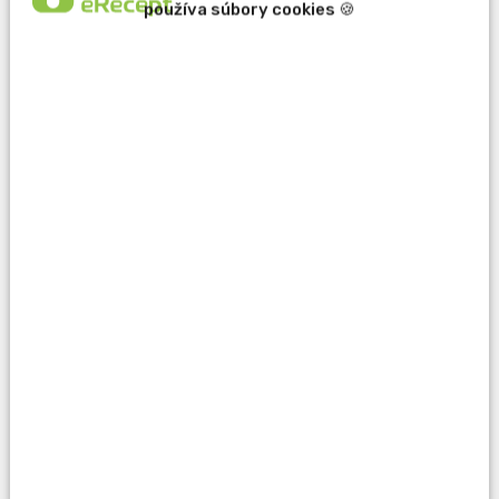
používa súbory cookies 🍪
erecept@pluserecept.sk
+421 918 807 772
Váš e-mail:
Otázka:
Popis problému: