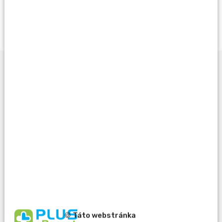
Opýtať sa lekárnika
Potrebujete pomôcť
pri výbere?
🍪 Táto webstránka