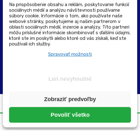
Na prispôsobenie obsahu a reklám, poskytovanie funkcií
sociálnych médií a analýzu návštevnosti používame
súbory cookie. Informácie o tom, ako používate naše
Výdajné a odberné miesta
webové stránky, poskytujeme aj našim partnerom v
oblasti sociálnych médií, inzercie a analýzy. Títo partneri
môžu príslušné informácie skombinovať s ďalšími údajmi,
Zoznam lekární pre rezerváciu PLUS eReceptu
ktoré ste im poskytli alebo ktoré od vás získali, keď ste
používali ich služby.
Garancia bezpečného nákupu
Spravovať možnosti
Len nevyhnutné
Zobraziť predvoľby
Všetky práva vyhradené ©2025 | pluslekaren.sk
Povoliť všetko
Domov
Menu
Rezervácia
Karta
Účet