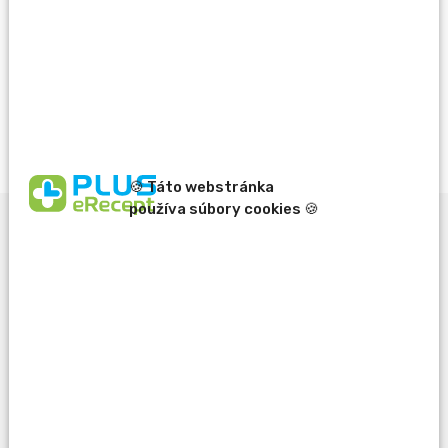
Vždy výhodne s Vernostným programom PLUS
LEKÁREŇ
Viac info
🍪 Táto webstránka
používa súbory cookies 🍪
Popis produktu
Fytofarmakum - čaj na upokojenie, proti nadúvaniu a na
uvolnenie kŕčov. Dietetický čaj s mierne spazmolytickým a
sedatívnym účinkom hlavne pri ľahších formách kvasných
dyspepsií.
Viac na adc.sk