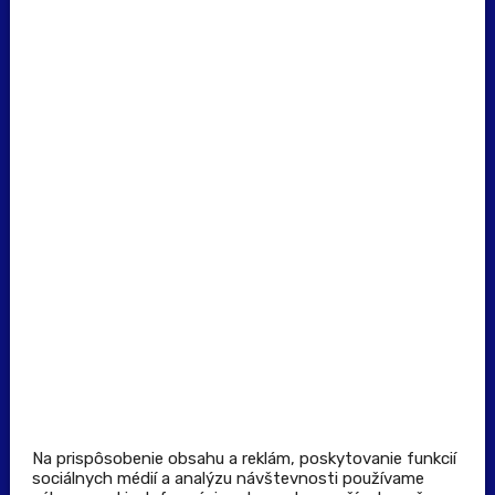
erecept@pluserecept.sk
+421 918 117 927
(Po - Pia: 8:00 - 16:00)
Dôležité odkazy
Prevádzkovateľ rezervačného systému
Všeobecné obchodné podmienky
Zásady spracúvania osobných údajov
Pravidlá spotrebiteľskej súťaže
Podmienky uplatnenia kupónu
Stiahnuť aplikáciu
Kontakt
Na prispôsobenie obsahu a reklám, poskytovanie funkcií
sociálnych médií a analýzu návštevnosti používame