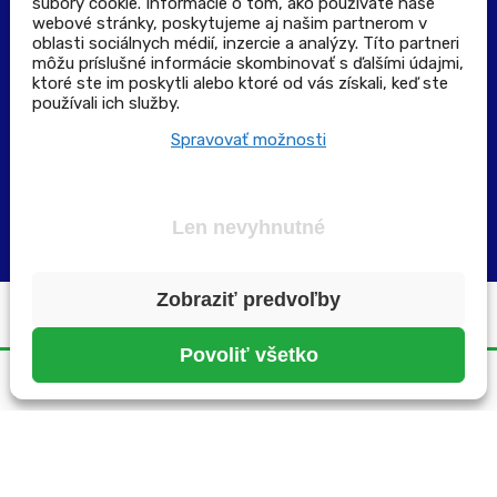
súbory cookie. Informácie o tom, ako používate naše
Výdajné a odberné miesta
webové stránky, poskytujeme aj našim partnerom v
oblasti sociálnych médií, inzercie a analýzy. Títo partneri
môžu príslušné informácie skombinovať s ďalšími údajmi,
Zoznam lekární pre rezerváciu PLUS eReceptu
ktoré ste im poskytli alebo ktoré od vás získali, keď ste
používali ich služby.
Garancia bezpečného nákupu
Spravovať možnosti
Len nevyhnutné
Zobraziť predvoľby
Všetky práva vyhradené ©2025 | pluslekaren.sk
Povoliť všetko
Domov
Menu
Rezervácia
Karta
Účet