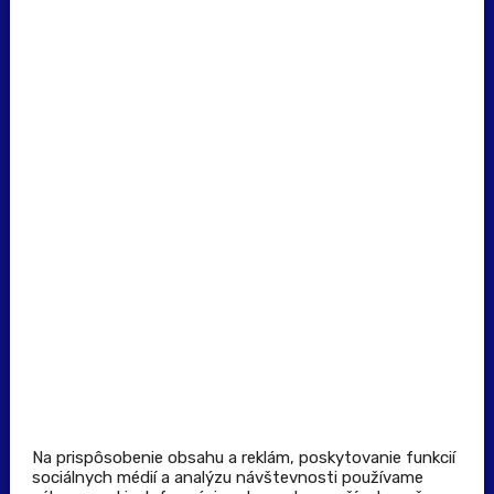
erecept@pluserecept.sk
+421 918 117 927
(Po - Pia: 8:00 - 16:00)
Dôležité odkazy
Prevádzkovateľ rezervačného systému
Všeobecné obchodné podmienky
Zásady spracúvania osobných údajov
Pravidlá spotrebiteľskej súťaže
Podmienky uplatnenia kupónu
Stiahnuť aplikáciu
Kontakt
Na prispôsobenie obsahu a reklám, poskytovanie funkcií
sociálnych médií a analýzu návštevnosti používame