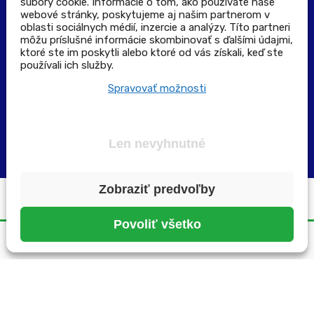
súbory cookie. Informácie o tom, ako používate naše
Výdajné a odberné miesta
webové stránky, poskytujeme aj našim partnerom v
oblasti sociálnych médií, inzercie a analýzy. Títo partneri
môžu príslušné informácie skombinovať s ďalšími údajmi,
Zoznam lekární pre rezerváciu PLUS eReceptu
ktoré ste im poskytli alebo ktoré od vás získali, keď ste
používali ich služby.
Garancia bezpečného nákupu
Spravovať možnosti
Len nevyhnutné
Zobraziť predvoľby
Všetky práva vyhradené ©2025 | pluslekaren.sk
Povoliť všetko
Domov
Menu
Rezervácia
Karta
Účet