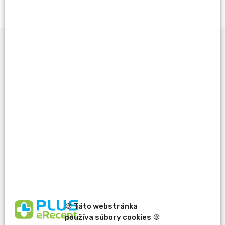
Opýtať sa lekárnika
Potrebujete pomôcť
pri výbere?
🍪 Táto webstránka
používa súbory cookies 🍪
erecept@pluserecept.sk