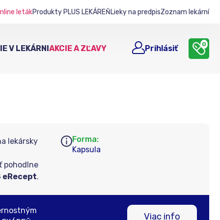
nline leták
Produkty PLUS LEKÁREŇ
Lieky na predpis
Zoznam lekární
0
E V LEKÁRNI
AKCIE A ZĽAVY
Prihlásiť
Forma:
na lekársky
Kapsula
ť pohodlne
 eRecept
.
ernostným
Viac info