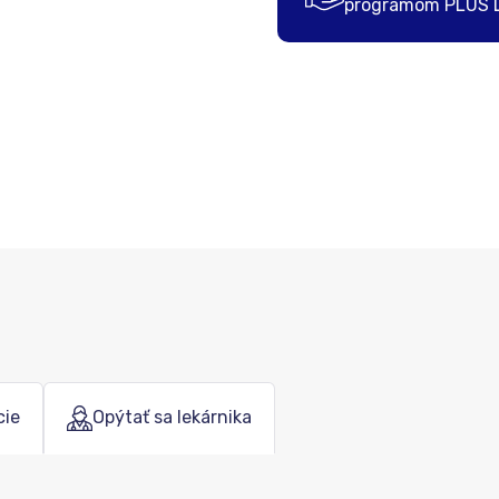
programom PLUS 
cie
Opýtať sa lekárnika