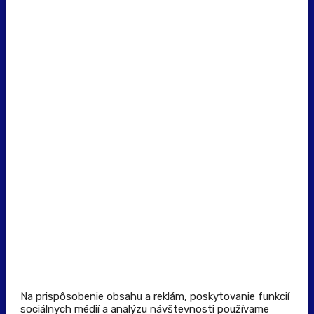
erecept@pluserecept.sk
+421 918 117 927
(Po - Pia: 8:00 - 16:00)
Dôležité odkazy
Prevádzkovateľ rezervačného systému
Všeobecné obchodné podmienky
Zásady spracúvania osobných údajov
Pravidlá spotrebiteľskej súťaže
Podmienky uplatnenia kupónu
Stiahnuť aplikáciu
Kontakt
Na prispôsobenie obsahu a reklám, poskytovanie funkcií
sociálnych médií a analýzu návštevnosti používame