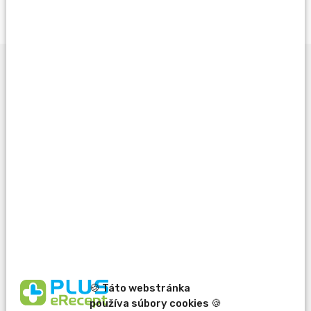
Opýtať sa lekárnika
Potrebujete pomôcť
pri výbere?
🍪 Táto webstránka
používa súbory cookies 🍪