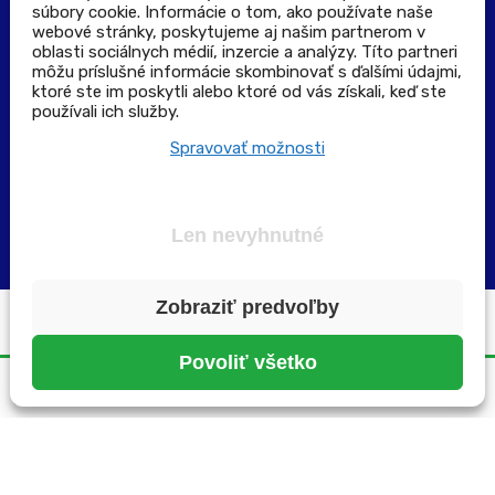
súbory cookie. Informácie o tom, ako používate naše
Výdajné a odberné miesta
webové stránky, poskytujeme aj našim partnerom v
oblasti sociálnych médií, inzercie a analýzy. Títo partneri
môžu príslušné informácie skombinovať s ďalšími údajmi,
Zoznam lekární pre rezerváciu PLUS eReceptu
ktoré ste im poskytli alebo ktoré od vás získali, keď ste
používali ich služby.
Garancia bezpečného nákupu
Spravovať možnosti
Len nevyhnutné
Zobraziť predvoľby
Všetky práva vyhradené ©2025 | pluslekaren.sk
Povoliť všetko
Domov
Menu
Rezervácia
Karta
Účet