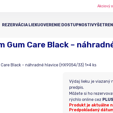
Akciový o
REZERVÁCIA LIEKU
OVERENIE DOSTUPNOSTI
VYŠETRENI
um Gum Care Black – náhradn
 Care Black – náhradné hlavice (HX9054/33) 1×4 ks
Výdaj lieku je viazaný 
predpis.
Môžete si ho rezervova
rýchlo online cez
PLUS
Produkt je aktuálne 
Predpokladaný dátum