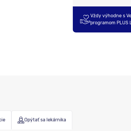
Vždy výhodne s V
programom PLUS 
cie
Opýtať sa lekárnika