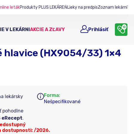
nline leták
Produkty PLUS LEKÁREŇ
Lieky na predpis
Zoznam lekární
0
E V LEKÁRNI
AKCIE A ZĽAVY
Prihlásiť
é hlavice (HX9054/33) 1×4
Forma:
na lekársky
Nešpecifikované
ť pohodlne
 eRecept
.
nedostupný
 dostupnosti: /2026.