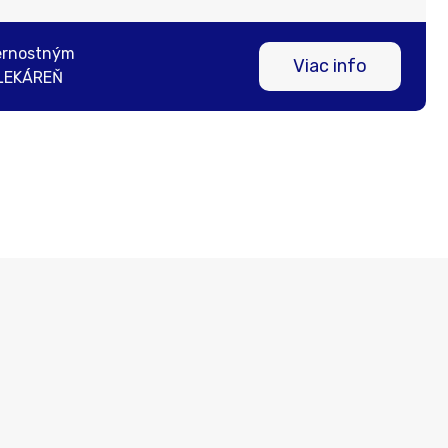
ernostným
Viac info
LEKÁREŇ