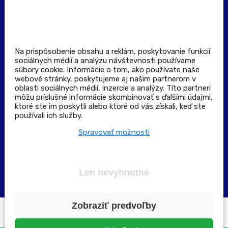
Zásady spracúvania osobných údajov
Pravidlá spotrebiteľskej súťaže
Podmienky uplatnenia kupónu
Stiahnuť aplikáciu
Kontakt
Na prispôsobenie obsahu a reklám, poskytovanie funkcií
sociálnych médií a analýzu návštevnosti používame
súbory cookie. Informácie o tom, ako používate naše
Výdajné a odberné miesta
webové stránky, poskytujeme aj našim partnerom v
oblasti sociálnych médií, inzercie a analýzy. Títo partneri
môžu príslušné informácie skombinovať s ďalšími údajmi,
Zoznam lekární pre rezerváciu PLUS eReceptu
ktoré ste im poskytli alebo ktoré od vás získali, keď ste
používali ich služby.
Garancia bezpečného nákupu
Spravovať možnosti
Len nevyhnutné
Zobraziť predvoľby
Všetky práva vyhradené ©2025 | pluslekaren.sk