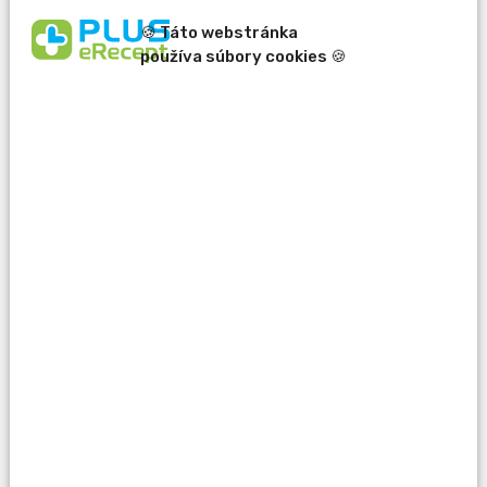
🍪 Táto webstránka
používa súbory cookies 🍪
erecept@pluserecept.sk
+421 918 807 772
Váš e-mail:
Otázka:
Popis problému: