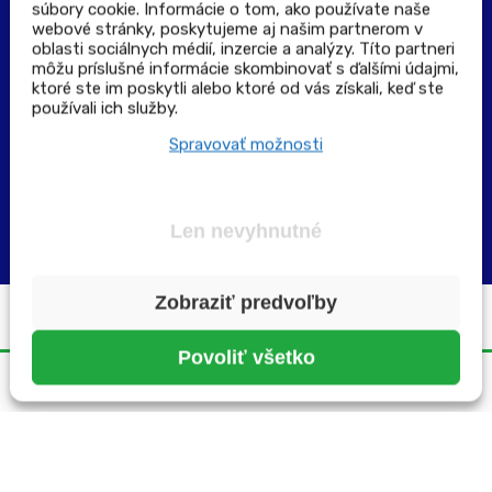
súbory cookie. Informácie o tom, ako používate naše
Výdajné a odberné miesta
webové stránky, poskytujeme aj našim partnerom v
oblasti sociálnych médií, inzercie a analýzy. Títo partneri
môžu príslušné informácie skombinovať s ďalšími údajmi,
Zoznam lekární pre rezerváciu PLUS eReceptu
ktoré ste im poskytli alebo ktoré od vás získali, keď ste
používali ich služby.
Garancia bezpečného nákupu
Spravovať možnosti
Len nevyhnutné
Zobraziť predvoľby
Všetky práva vyhradené ©2025 | pluslekaren.sk
Povoliť všetko
Domov
Menu
Rezervácia
Karta
Účet