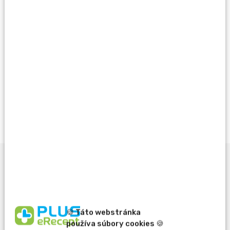
Rezervovať
Vždy výhodne s Vernostným programom PLUS
LEKÁREŇ
Viac info
Popis produktu
🍪 Táto webstránka
Liek obsahuje liečivo famotidín, ktoré patrí medzi inhibítory
používa súbory cookies 🍪