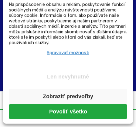
Na prispôsobenie obsahu a reklám, poskytovanie funkcií
sociálnych médií a analýzu návštevnosti používame
súbory cookie. Informácie o tom, ako používate naše
Výdajné a odberné miesta
webové stránky, poskytujeme aj našim partnerom v
oblasti sociálnych médií, inzercie a analýzy. Títo partneri
môžu príslušné informácie skombinovať s ďalšími údajmi,
Zoznam lekární pre rezerváciu PLUS eReceptu
ktoré ste im poskytli alebo ktoré od vás získali, keď ste
používali ich služby.
Garancia bezpečného nákupu
Spravovať možnosti
Len nevyhnutné
Zobraziť predvoľby
Všetky práva vyhradené ©2025 | pluslekaren.sk
Povoliť všetko
Domov
Menu
Rezervácia
Karta
Účet