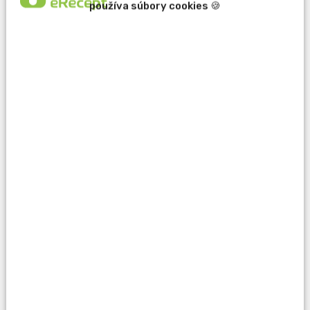
používa súbory cookies 🍪
erecept@pluserecept.sk
+421 918 807 772
Váš e-mail:
Otázka:
Popis problému: