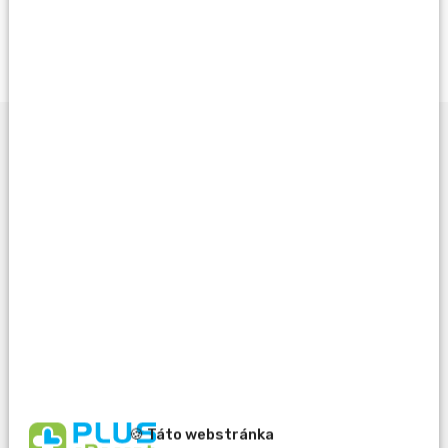
Opýtať sa lekárnika
Potrebujete pomôcť
pri výbere?
🍪 Táto webstránka