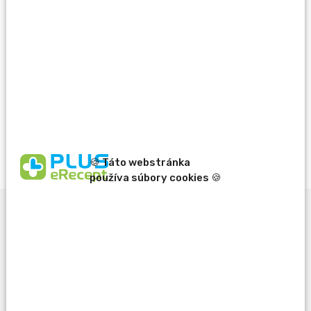
Nie je dostupné
Vždy výhodne s Vernostným programom PLUS
LEKÁREŇ
Viac info
🍪 Táto webstránka
používa súbory cookies 🍪
Popis produktu
- určená na použitie pri predlekárskej pomoci i v
ambulantnej starostlivosti