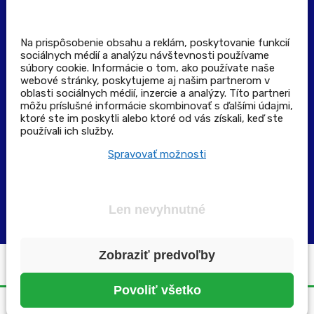
Stiahnuť aplikáciu
Kontakt
Na prispôsobenie obsahu a reklám, poskytovanie funkcií
sociálnych médií a analýzu návštevnosti používame
súbory cookie. Informácie o tom, ako používate naše
Výdajné a odberné miesta
webové stránky, poskytujeme aj našim partnerom v
oblasti sociálnych médií, inzercie a analýzy. Títo partneri
môžu príslušné informácie skombinovať s ďalšími údajmi,
Zoznam lekární pre rezerváciu PLUS eReceptu
ktoré ste im poskytli alebo ktoré od vás získali, keď ste
používali ich služby.
Garancia bezpečného nákupu
Spravovať možnosti
Len nevyhnutné
Zobraziť predvoľby
Všetky práva vyhradené ©2025 | pluslekaren.sk
Povoliť všetko
Domov
Menu
Rezervácia
Karta
Účet