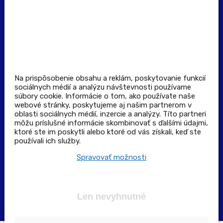
Prevádzkovateľ rezervačného systému
Všeobecné obchodné podmienky
Zásady spracúvania osobných údajov
Pravidlá spotrebiteľskej súťaže
Podmienky uplatnenia kupónu
Stiahnuť aplikáciu
Kontakt
Na prispôsobenie obsahu a reklám, poskytovanie funkcií
sociálnych médií a analýzu návštevnosti používame
súbory cookie. Informácie o tom, ako používate naše
Výdajné a odberné miesta
webové stránky, poskytujeme aj našim partnerom v
oblasti sociálnych médií, inzercie a analýzy. Títo partneri
môžu príslušné informácie skombinovať s ďalšími údajmi,
Zoznam lekární pre rezerváciu PLUS eReceptu
ktoré ste im poskytli alebo ktoré od vás získali, keď ste
používali ich služby.
Garancia bezpečného nákupu
Spravovať možnosti
Len nevyhnutné