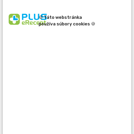
🍪 Táto webstránka
používa súbory cookies 🍪
erecept@pluserecept.sk
+421 918 807 772
Váš e-mail:
Otázka: