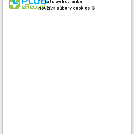
🍪 Táto webstránka
používa súbory cookies 🍪
erecept@pluserecept.sk
+421 918 807 772
Váš e-mail:
Otázka:
Popis problému: