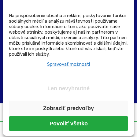
Stiahnuť aplikáciu
Kontakt
Na prispôsobenie obsahu a reklám, poskytovanie funkcií
sociálnych médií a analýzu návštevnosti používame
súbory cookie. Informácie o tom, ako používate naše
Výdajné a odberné miesta
webové stránky, poskytujeme aj našim partnerom v
oblasti sociálnych médií, inzercie a analýzy. Títo partneri
môžu príslušné informácie skombinovať s ďalšími údajmi,
Zoznam lekární pre rezerváciu PLUS eReceptu
ktoré ste im poskytli alebo ktoré od vás získali, keď ste
používali ich služby.
Garancia bezpečného nákupu
Spravovať možnosti
Len nevyhnutné
Zobraziť predvoľby
Všetky práva vyhradené ©2025 | pluslekaren.sk
Povoliť všetko
Domov
Menu
Rezervácia
Karta
Účet