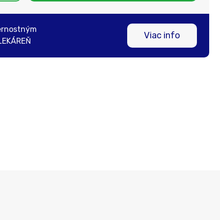
ernostným
Viac info
LEKÁREŇ