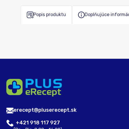
Popis produktu
Doplňujúce informá
erecept@pluserecept.sk
+421 918 117 927