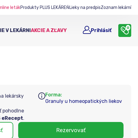
nline leták
Produkty PLUS LEKÁREŇ
Lieky na predpis
Zoznam lekární
0
E V LEKÁRNI
AKCIE A ZĽAVY
Prihlásiť
Forma:
na lekársky
Granuly u homeopatických liekov
ť pohodlne
 eRecept
.
sť
Rezervovať