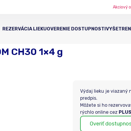
Akciový o
REZERVÁCIA LIEKU
OVERENIE DOSTUPNOSTI
VYŠETRENI
M CH30 1×4 g
Výdaj lieku je viazaný 
predpis.
Môžete si ho rezervova
rýchlo online cez
PLUS
Overiť dostupno