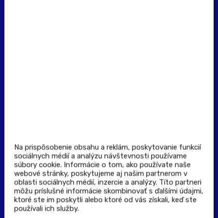
(Po - Pia: 8:00 - 16:00)
Dôležité odkazy
Prevádzkovateľ rezervačného systému
Všeobecné obchodné podmienky
Zásady spracúvania osobných údajov
Pravidlá spotrebiteľskej súťaže
Podmienky uplatnenia kupónu
Stiahnuť aplikáciu
Kontakt
Na prispôsobenie obsahu a reklám, poskytovanie funkcií
sociálnych médií a analýzu návštevnosti používame
súbory cookie. Informácie o tom, ako používate naše
Výdajné a odberné miesta
webové stránky, poskytujeme aj našim partnerom v
oblasti sociálnych médií, inzercie a analýzy. Títo partneri
môžu príslušné informácie skombinovať s ďalšími údajmi,
Zoznam lekární pre rezerváciu PLUS eReceptu
ktoré ste im poskytli alebo ktoré od vás získali, keď ste
používali ich služby.