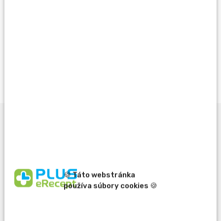
Vždy výhodne s Vernostným programom PLUS
LEKÁREŇ
Viac info
Popis produktu
🍪 Táto webstránka
• Aftózna stomatitída dojčiat.
používa súbory cookies 🍪
• Gastroezofagálny reflux.
• Tráviace komplikácie po chemoterapii (vhodný doplnok: liek