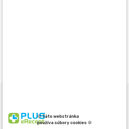
Rezervovať
Vždy výhodne s Vernostným programom PLUS
LEKÁREŇ
Viac info
Popis produktu
🍪 Táto webstránka
používa súbory cookies 🍪
Silikónový penový obväz Suprasorb® P sensitive sa skladá