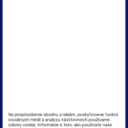
erecept@pluserecept.sk
+421 918 117 927
(Po - Pia: 8:00 - 16:00)
Dôležité odkazy
Prevádzkovateľ rezervačného systému
Všeobecné obchodné podmienky
Zásady spracúvania osobných údajov
Pravidlá spotrebiteľskej súťaže
Podmienky uplatnenia kupónu
Stiahnuť aplikáciu
Kontakt
Na prispôsobenie obsahu a reklám, poskytovanie funkcií
sociálnych médií a analýzu návštevnosti používame
súbory cookie. Informácie o tom, ako používate naše
Výdajné a odberné miesta