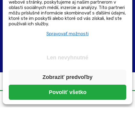
webové stránky, poskytujeme aj našim partnerom v
oblasti sociálnych médií, inzercie a analýzy. Títo partneri
môžu príslušné informácie skombinovať s ďalšími údajmi,
Zoznam lekární pre rezerváciu PLUS eReceptu
ktoré ste im poskytli alebo ktoré od vás získali, keď ste
používali ich služby.
Garancia bezpečného nákupu
Spravovať možnosti
Len nevyhnutné
Zobraziť predvoľby
Všetky práva vyhradené ©2025 | pluslekaren.sk
Povoliť všetko
Domov
Menu
Rezervácia
Karta
Účet