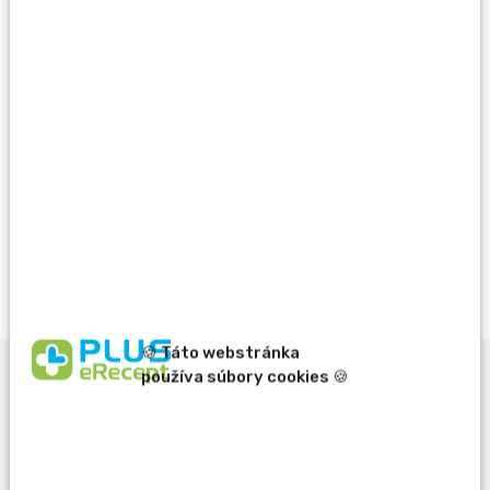
Overiť dostupnosť
Nie je dostupné
Vždy výhodne s Vernostným programom PLUS
LEKÁREŇ
Viac info
🍪 Táto webstránka
používa súbory cookies 🍪
Popis produktu