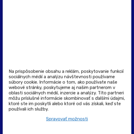
Dôležité odkazy
Prevádzkovateľ rezervačného systému
Všeobecné obchodné podmienky
Zásady spracúvania osobných údajov
Pravidlá spotrebiteľskej súťaže
Podmienky uplatnenia kupónu
Stiahnuť aplikáciu
Kontakt
Na prispôsobenie obsahu a reklám, poskytovanie funkcií
sociálnych médií a analýzu návštevnosti používame
súbory cookie. Informácie o tom, ako používate naše
Výdajné a odberné miesta
webové stránky, poskytujeme aj našim partnerom v
oblasti sociálnych médií, inzercie a analýzy. Títo partneri
môžu príslušné informácie skombinovať s ďalšími údajmi,
Zoznam lekární pre rezerváciu PLUS eReceptu
ktoré ste im poskytli alebo ktoré od vás získali, keď ste
používali ich služby.
Garancia bezpečného nákupu
Spravovať možnosti