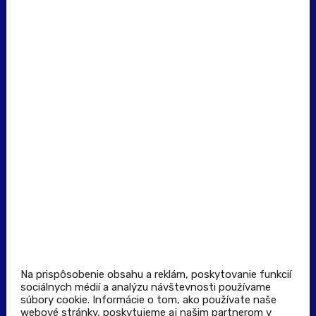
erecept@pluserecept.sk
+421 918 117 927
(Po - Pia: 8:00 - 16:00)
Dôležité odkazy
Prevádzkovateľ rezervačného systému
Všeobecné obchodné podmienky
Zásady spracúvania osobných údajov
Pravidlá spotrebiteľskej súťaže
Podmienky uplatnenia kupónu
Stiahnuť aplikáciu
Kontakt
Na prispôsobenie obsahu a reklám, poskytovanie funkcií
sociálnych médií a analýzu návštevnosti používame
súbory cookie. Informácie o tom, ako používate naše
Výdajné a odberné miesta
webové stránky, poskytujeme aj našim partnerom v