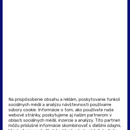
+421 918 117 927
(Po - Pia: 8:00 - 16:00)
Dôležité odkazy
Prevádzkovateľ rezervačného systému
Všeobecné obchodné podmienky
Zásady spracúvania osobných údajov
Pravidlá spotrebiteľskej súťaže
Podmienky uplatnenia kupónu
Stiahnuť aplikáciu
Kontakt
Na prispôsobenie obsahu a reklám, poskytovanie funkcií
sociálnych médií a analýzu návštevnosti používame
súbory cookie. Informácie o tom, ako používate naše
Výdajné a odberné miesta
webové stránky, poskytujeme aj našim partnerom v
oblasti sociálnych médií, inzercie a analýzy. Títo partneri
môžu príslušné informácie skombinovať s ďalšími údajmi,
Zoznam lekární pre rezerváciu PLUS eReceptu