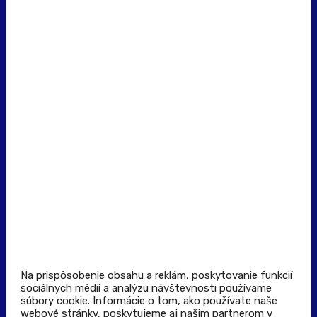
erecept@pluserecept.sk
+421 918 117 927
(Po - Pia: 8:00 - 16:00)
Dôležité odkazy
Prevádzkovateľ rezervačného systému
Všeobecné obchodné podmienky
Zásady spracúvania osobných údajov
Pravidlá spotrebiteľskej súťaže
Podmienky uplatnenia kupónu
Stiahnuť aplikáciu
Kontakt
Na prispôsobenie obsahu a reklám, poskytovanie funkcií
sociálnych médií a analýzu návštevnosti používame
súbory cookie. Informácie o tom, ako používate naše
Výdajné a odberné miesta
webové stránky, poskytujeme aj našim partnerom v